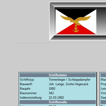
Schiffsdaten
Schiffstyp:
Tonnenleger / Schleppdampfer
Mas
Bauwerft:
Joh. Lange, Grohn-Vegesack
Prop
Baujahr:
1892
Lei
Baunummer:
342
Vm
Indienststellung:
22.03.1892
See
Schiffsmaße