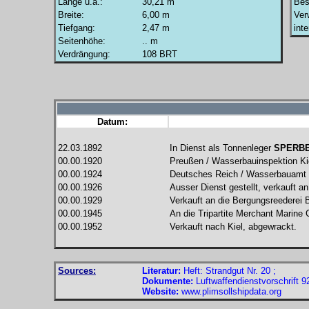
Länge u.a.:
30,21 m
Bes
Breite:
6,00 m
Ver
Tiefgang:
2,47 m
int
Seitenhöhe:
.. m
Verdrängung:
108 BRT
Datum:
22.03.1892
In Dienst als Tonnenleger
SPERB
00.00.1920
Preußen / Wasserbauinspektion Ki
00.00.1924
Deutsches Reich / Wasserbauamt 
00.00.1926
Ausser Dienst gestellt, verkauft a
00.00.1929
Verkauft an die Bergungsreederei 
00.00.1945
An die Tripartite Merchant Marine 
00.00.1952
Verkauft nach Kiel, abgewrackt.
Sources:
Literatur:
Heft: Strandgut Nr. 20 ;
Dokumente:
Luftwaffendienstvorschrift 92
Website:
www.plimsollshipdata.org