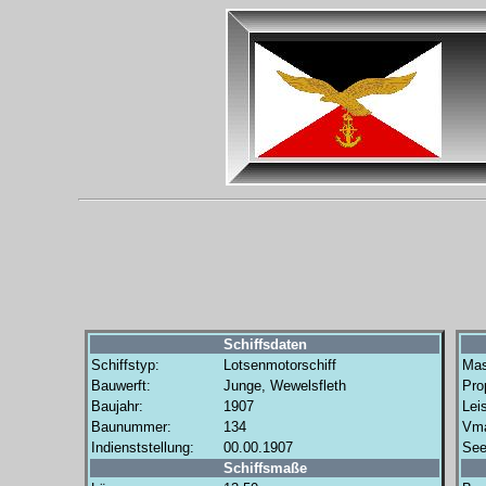
Schiffsdaten
Schiffstyp:
Lotsenmotorschiff
Mas
Bauwerft:
Junge, Wewelsfleth
Prop
Baujahr:
1907
Lei
Baunummer:
134
Vm
Indienststellung:
00.00.1907
See
Schiffsmaße