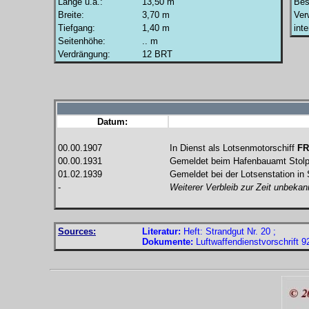
Länge u.a.:
13,50 m
Bes
Breite:
3,70 m
Ver
Tiefgang:
1,40 m
int
Seitenhöhe:
.. m
Verdrängung:
12 BRT
Datum:
00.00.1907
In Dienst als Lotsenmotorschiff
FR
00.00.1931
Gemeldet beim Hafenbauamt Stol
01.02.1939
Gemeldet bei der Lotsenstation in
-
Weiterer Verbleib zur Zeit unbekan
Sources:
Literatur:
Heft: Strandgut Nr. 20 ;
Dokumente:
Luftwaffendienstvorschrift 92