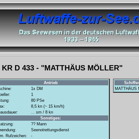
KR D 433 - "MATTHÄUS MÖLLER"
Antrieb
Schiffs
chine:
1x DM
MATTHÄUS 
eller:
1
stung:
80 PSe
ax:
8,5 kn (~ 15 km/h)
ausdauer:
... sm / 8 kn
Sonstiges:
atzung:
?? Mann
wendung:
Seenotrettungsdienst
ern. Rufzeichen:
-