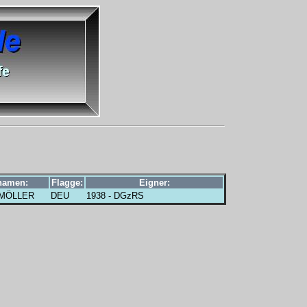
namen:
Flagge:
Eigner:
MÖLLER
DEU
1938 - DGzRS