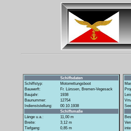
Schiffsdaten
Schiffstyp:
Motorrettungsboot
Mas
Bauwerft:
Fr. Lürssen, Bremen-Vegesack
Prop
Baujahr:
1938
Lei
Baunummer:
12754
Vm
Indienststellung:
00.10.1938
See
Schiffsmaße
Länge u.a.:
11,00 m
Bes
Breite:
3,12 m
Ver
Tiefgang:
0,85 m
int