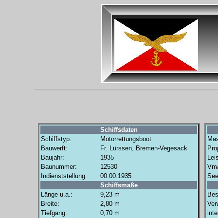
Schiffsdaten
Schiffstyp:
Motorrettungsboot
Mas
Bauwerft:
Fr. Lürssen, Bremen-Vegesack
Prop
Baujahr:
1935
Lei
Baunummer:
12530
Vm
Indienststellung:
00.00.1935
See
Schiffsmaße
Länge u.a.:
9,23 m
Bes
Breite:
2,80 m
Ver
Tiefgang:
0,70 m
int