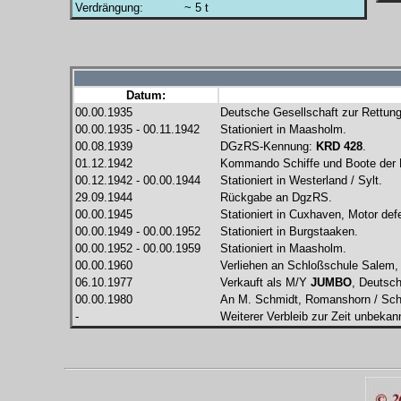
Verdrängung:
~ 5 t
Datum:
00.00.1935
Deutsche Gesellschaft zur Rettung 
00.00.1935 - 00.11.1942
Stationiert in Maasholm.
00.08.1939
DGzRS-Kennung:
KRD 428
.
01.12.1942
Kommando Schiffe und Boote der Lu
00.12.1942 - 00.00.1944
Stationiert in Westerland / Sylt.
29.09.1944
Rückgabe an DgzRS.
00.00.1945
Stationiert in Cuxhaven, Motor def
00.00.1949 - 00.00.1952
Stationiert in Burgstaaken.
00.00.1952 - 00.00.1959
Stationiert in Maasholm.
00.00.1960
Verliehen an Schloßschule Salem,
06.10.1977
Verkauft als M/Y
JUMBO
, Deutsc
00.00.1980
An M. Schmidt, Romanshorn / Sch
-
Weiterer Verbleib zur Zeit unbekan