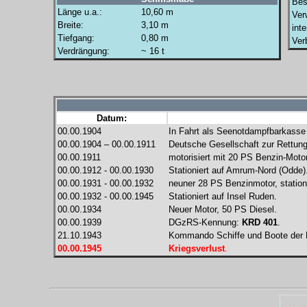
Bes
Länge u.a.:
10,60 m
Ver
Breite:
3,10 m
int
Tiefgang:
0,80 m
Ver
Verdrängung:
~ 16 t
Datum:
00.00.1904
In Fahrt als Seenotdampfbarkass
00.00.1904 – 00.00.1911
Deutsche Gesellschaft zur Rettung 
00.00.1911
motorisiert mit 20 PS Benzin-Motor
00.00.1912 - 00.00.1930
Stationiert auf Amrum-Nord (Odde)
00.00.1931 - 00.00.1932
neuner 28 PS Benzinmotor, station
00.00.1932 - 00.00.1945
Stationiert auf Insel Ruden.
00.00.1934
Neuer Motor, 50 PS Diesel.
00.00.1939
DGzRS-Kennung:
KRD 401
.
21.10.1943
Kommando Schiffe und Boote der L
00.00.1945
Kriegsverlust
.