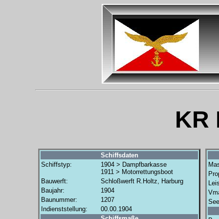
KR 
Schiffsdaten
Schiffstyp:
1904 > Dampfbarkasse
Mas
1911 > Motorrettungsboot
Prop
Bauwerft:
Schloßwerft R.Holtz, Harburg
Lei
Baujahr:
1904
Vm
Baunummer:
1207
See
Indienststellung:
00.00.1904
Schiffsmaße