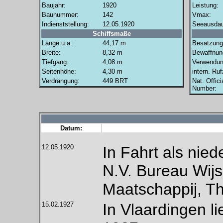
Baujahr:
1920
Leistung:
Baunummer:
142
Vmax:
Indienststellung:
12.05.1920
Seeausdau
Schiffsmaße
Länge u.a.:
44,17 m
Besatzung
Breite:
8,32 m
Bewaffnun
Tiefgang:
4,08 m
Verwendun
Seitenhöhe:
4,30 m
intern. Ru
Verdrängung:
449 BRT
Nat. Offici
Number:
Datum:
12.05.1920
In Fahrt als nie
N.V. Bureau Wijs
Maatschappij, T
15.02.1927
In Vlaardingen 