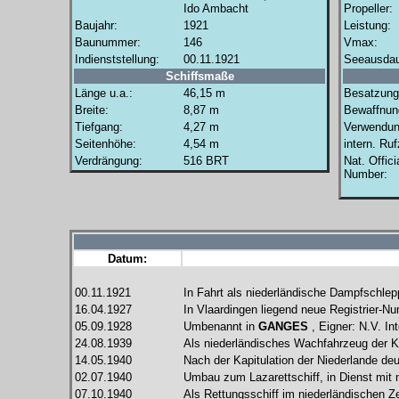
Ido Ambacht
Propeller:
Baujahr:
1921
Leistung:
Baunummer:
146
Vmax:
Indienststellung:
00.11.1921
Seeausdau
Schiffsmaße
Länge u.a.:
46,15 m
Besatzung
Breite:
8,87 m
Bewaffnun
Tiefgang:
4,27 m
Verwendun
Seitenhöhe:
4,54 m
intern. Ru
Verdrängung:
516 BRT
Nat. Offici
Number:
Datum:
00.11.1921
In Fahrt als niederländische Dampfschle
16.04.1927
In Vlaardingen liegend neue Registrier-
05.09.1928
Umbenannt in
GANGES
, Eigner: N.V. In
24.08.1939
Als niederländisches Wachfahrzeug der K
14.05.1940
Nach der Kapitulation der Niederlande de
02.07.1940
Umbau zum Lazarettschiff, in Dienst mit
07.10.1940
Als Rettungsschiff im niederländischen 