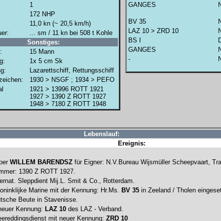
1
GANGES
172 NHP
BV 35
11,0 kn (~ 20,5 km/h)
LAZ 10 > ZRD 10
er:
... sm / 11 kn bei 508 t Kohle
BS I
Sonstiges:
GANGES
:
15 Mann
-
g:
1x 5 cm Sk
g:
Lazarettschiff, Rettungsschiff
fzeichen:
1930 > NSGF ; 1934 > PEFO
al
1921 > 13996 ROTT 1921
1927 > 1390 Z ROTT 1927
1948 > 7180 Z ROTT 1948
Lebenslauf:
Ereignis:
pper
WILLEM BARENDSZ
für Eigner: N.V.Bureau Wijsmüller Scheepvaart, Tr
Nummer: 1390 Z ROTT 1927.
ternat. Sleppdient Mij.L. Smit & Co., Rotterdam.
oninklijke Marine mit der Kennung: Hr.Ms.
BV 35
in Zeeland / Tholen eingeset
utsche Beute in Stavenisse.
 neuer Kennung:
LAZ 10
des LAZ - Verband.
Zeereddingsdienst mit neuer Kennung:
ZRD 10